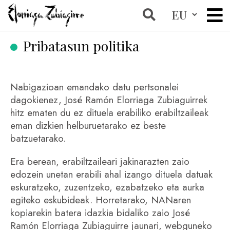
Pribatasun politika
Nabigazioan emandako datu pertsonalei
dagokienez, José Ramón Elorriaga Zubiaguirrek
hitz ematen du ez dituela erabiliko erabiltzaileak
eman dizkien helburuetarako ez beste
batzuetarako.
Era berean, erabiltzaileari jakinarazten zaio
edozein unetan erabili ahal izango dituela datuak
eskuratzeko, zuzentzeko, ezabatzeko eta aurka
egiteko eskubideak. Horretarako, NANaren
kopiarekin batera idazkia bidaliko zaio José
Ramón Elorriaga Zubiaguirre jaunari, webguneko