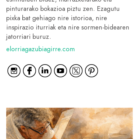
pinturarako bokazioa piztu zen. Ezagutu
pixka bat gehiago nire istorioa, nire
inspirazio iturriak eta nire sormen-bidearen
jatorriari buruz.
elorriagazubiagirre.com