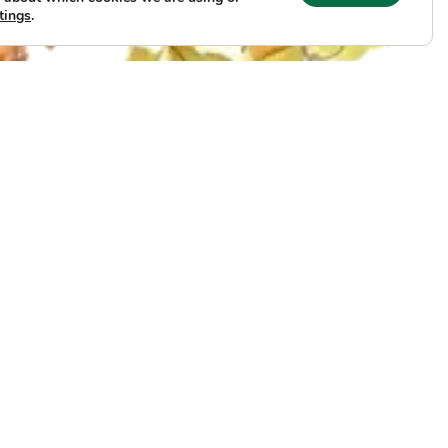
tings
.
IAGA, 2026