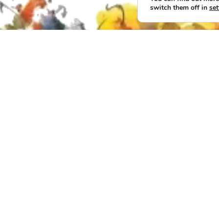
switch them off in
set
rra etsa pribatasun politika
Cookie politika
© JOSERAMONELORR