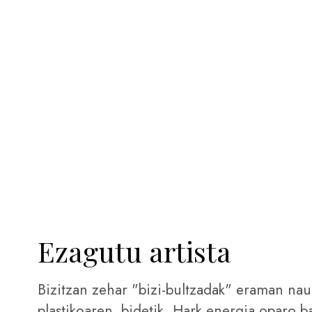
Ezagutu artista
Bizitzan zehar "bizi-bultzadak" eraman na
plastikoaren. bidetik. Hark energia oparo ba