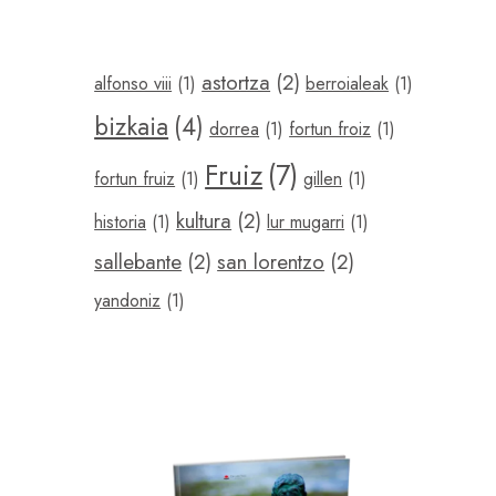
astortza
(2)
alfonso viii
(1)
berroialeak
(1)
bizkaia
(4)
dorrea
(1)
fortun froiz
(1)
Fruiz
(7)
fortun fruiz
(1)
gillen
(1)
kultura
(2)
historia
(1)
lur mugarri
(1)
sallebante
(2)
san lorentzo
(2)
yandoniz
(1)