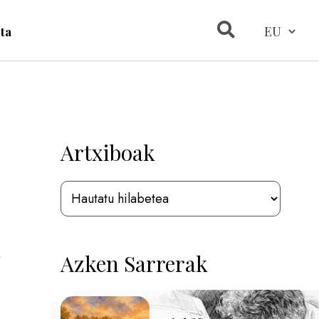
ta
Artxiboak
n
Azken Sarrerak