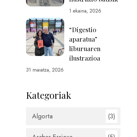
1 ekaina, 2026
“Digestio
aparatua”
liburuaren
ilustrazioa
31 maiatza, 2026
Kategoriak
Algorta
(3)
Arabar Errioxa
(5)