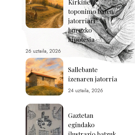
Kirkiñetu:
toponimo baten
jatorriari
buruzko
hipotesia
26 uztaila, 2026
Sallebante
izenaren jatorria
24 uztaila, 2026
Gaztetan
egindako
ilustrazio batzuk