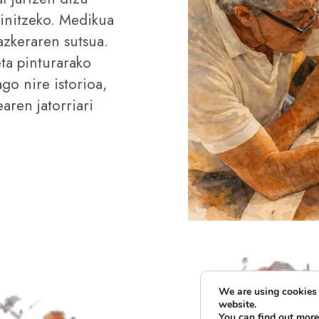
finitzeko. Medikua
azkeraren sutsua.
ta pinturarako
go nire istorioa,
aren jatorriari
We are using cookies 
website.
You can find out more