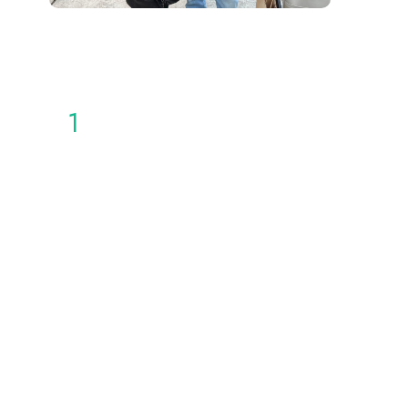
berea
2024
2026
Eriza
1
asmo