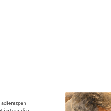
u adierazpen
t jartzen dizu