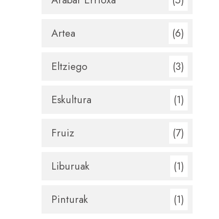
Artea
(6)
Eltziego
(3)
Eskultura
(1)
Fruiz
(7)
Liburuak
(1)
Pinturak
(1)