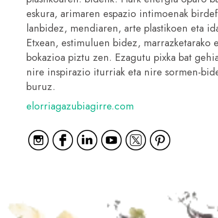
eskura, arimaren espazio intimoenak birde
lanbidez, mendiaren, arte plastikoen eta id
Etxean, estimuluen bidez, marrazketarako e
bokazioa piztu zen. Ezagutu pixka bat gehia
nire inspirazio iturriak eta nire sormen-bide
buruz.
elorriagazubiagirre.com