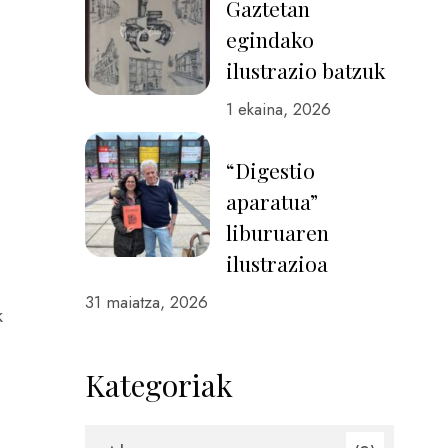
Gaztetan
egindako
ilustrazio batzuk
1 ekaina, 2026
“Digestio
aparatua”
liburuaren
ilustrazioa
,
31 maiatza, 2026
k
Kategoriak