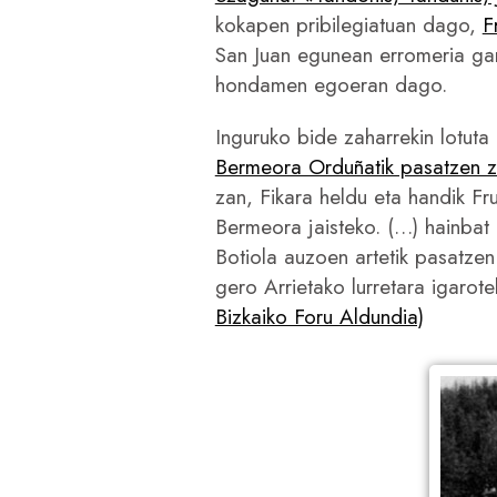
kokapen pribilegiatuan dago,
F
San Juan egunean erromeria gar
hondamen egoeran dago.
Inguruko bide zaharrekin lotu
Bermeora Orduñatik pasatzen 
zan, Fikara heldu eta handik Fr
Bermeora jaisteko. (…) hainbat 
Botiola auzoen artetik pasatzen
gero Arrietako lurretara igarot
Bizkaiko Foru Aldundia)