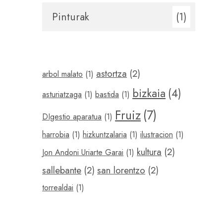
Pinturak
(1)
astortza
(2)
arbol malato
(1)
bizkaia
(4)
asturiatzaga
(1)
bastida
(1)
Fruiz
(7)
DIgestio aparatua
(1)
harrobia
(1)
hizkuntzalaria
(1)
ilustracion
(1)
kultura
(2)
Jon Andoni Uriarte Garai
(1)
sallebante
(2)
san lorentzo
(2)
torrealdai
(1)