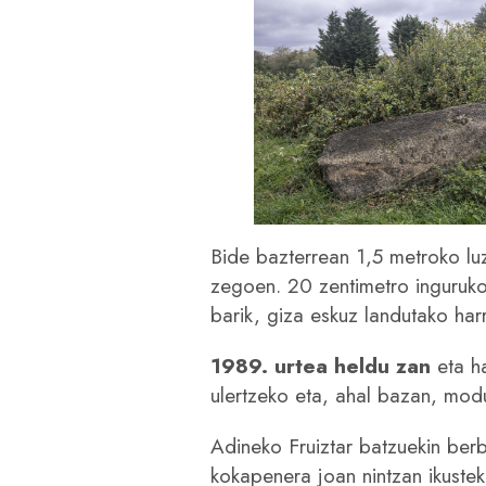
Bide bazterrean 1,5 metroko lu
zegoen. 20 zentimetro inguruk
barik, giza eskuz landutako harr
1989. urtea heldu zan
eta ha
ulertzeko eta, ahal bazan, mod
Adineko Fruiztar batzuekin berb
kokapenera joan nintzan ikustek