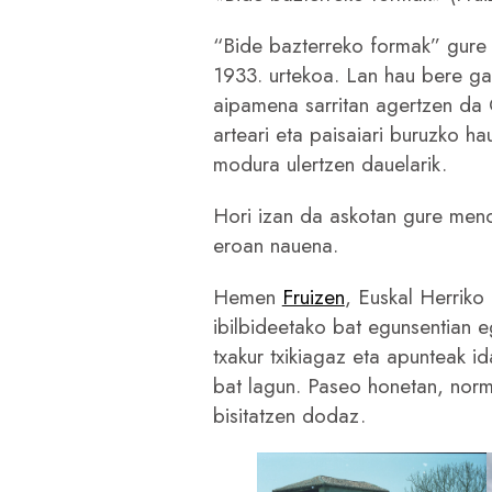
“Bide bazterreko formak” gure
1933. urtekoa. Lan hau bere ga
aipamena sarritan agertzen da O
arteari eta paisaiari buruzko ha
modura ulertzen dauelarik.
Hori izan da askotan gure mendi
eroan nauena.
Hemen
Fruizen
, Euskal Herriko
ibilbideetako bat egunsentian 
txakur txikiagaz eta apunteak 
bat lagun. Paseo honetan, nor
bisitatzen dodaz.