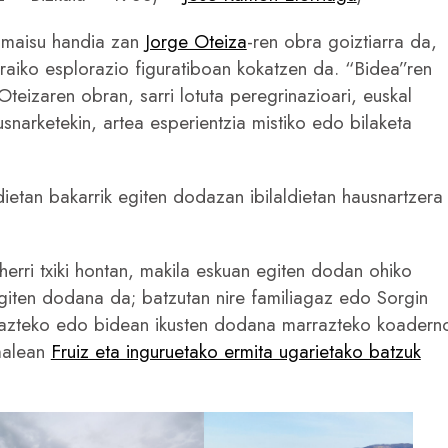
 maisu handia zan
Jorge Oteiza
-ren obra goiztiarra da,
raiko esplorazio figuratiboan kokatzen da. “Bidea”ren
teizaren obran, sarri lotuta peregrinazioari, euskal
usnarketekin, artea esperientzia mistiko edo bilaketa
etan bakarrik egiten dodazan ibilaldietan hausnartzera
 herri txiki hontan, makila eskuan egiten dodan ohiko
egiten dodana da; batzutan nire familiagaz edo Sorgin
idazteko edo bidean ikusten dodana marrazteko koadern
malean
Fruiz eta inguruetako ermita ugarietako batzuk