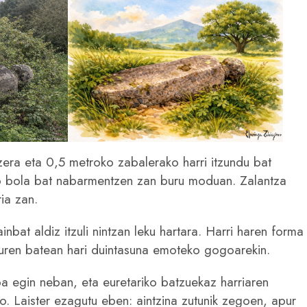
zera eta 0,5 metroko zabalerako harri itzundu bat
o bola bat nabarmentzen zan buru moduan. Zalantza
ia zan.
inbat aldiz itzuli nintzan leku hartara. Harri haren forma
uren batean hari duintasuna emoteko gogoarekin.
a egin neban, eta euretariko batzuekaz harriaren
o. Laister ezagutu eben: aintzina zutunik zegoen, apur