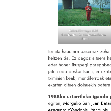
Gillen Elorriaga 1993
Sallebante – San Lorentzo Ermita
– Fruiz
Ermita hauetara baserriak zehar
heltzen da. Ez dagoz altuera h
eder honen ikuspegi paregabeaz:
jaten edo deskantsuen, errekatxo
tximinien keak, mendilerroak eta
ekarten dituen doinuekin batera
1988ko urtarrileko igande
egiten,
Morgako San Juan Bataia
ezaguna: «Yandonis, Yandunis, 