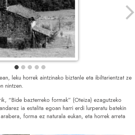
ean, leku horrek aintzinako biztanle eta ibiltarientzat ze
n nintzen.
larik, “Bide bazterreko formak” (Oteiza) ezagutzeko
andarez ia estalita egoan harri erdi lurperatu batekin
 arabera, forma ez naturala eukan, eta horrek arreta