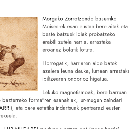
Morgako Zorrotzondo baserriko
Moises-ek esan eustan bere aitak eta
beste batzuek idiak probatzeko
erabili zutela harria, arrastaka
eroanez bolatik lotuta.
Horregatik, harriaren alde batek
azalera leuna dauka, lurrean arrastak
ibiltzearen ondorioz higatua.
Lekuko magnetismoak, bere barruan
 bazterreko forma”ren esanahiak, lur-mugen zaindari
ARRI
), eta bere estetika indartsuak pentsarazi eusten
tekeela.