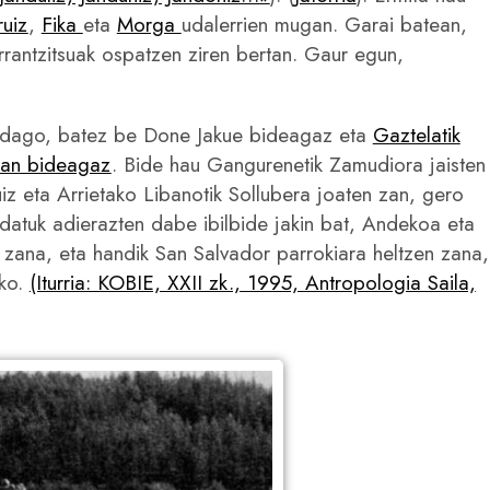
ruiz
,
Fika
eta
Morga
udalerrien mugan. Garai batean,
rantzitsuak ospatzen ziren bertan. Gaur egun,
ta dago, batez be Done Jakue bideagaz eta
Gaztelatik
zan bideagaz
. Bide hau Gangurenetik Zamudiora jaisten
uiz eta Arrietako Libanotik Sollubera joaten zan, gero
datuk adierazten dabe ibilbide jakin bat, Andekoa eta
 zana, eta handik San Salvador parrokiara heltzen zana,
eko.
(Iturria: KOBIE, XXII zk., 1995, Antropologia Saila,