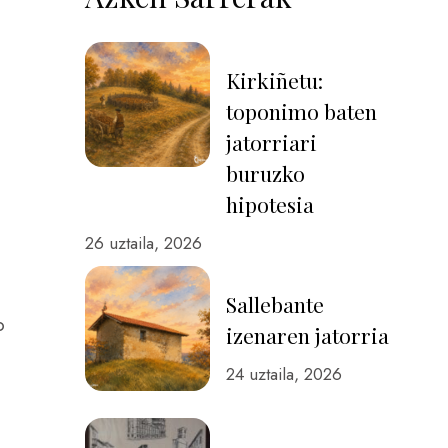
Kirkiñetu:
toponimo baten
jatorriari
buruzko
hipotesia
26 uztaila, 2026
Sallebante
o
izenaren jatorria
24 uztaila, 2026