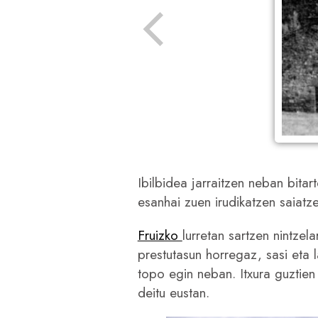
Ibilbidea jarraitzen neban bitart
esanhai zuen irudikatzen saiatze
Fruizko
lurretan sartzen nintze
prestutasun horregaz, sasi eta l
topo egin neban. Itxura guztien
deitu eustan.