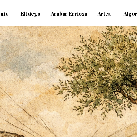
ruiz
Eltziego
Arabar Errioxa
Artea
Algor