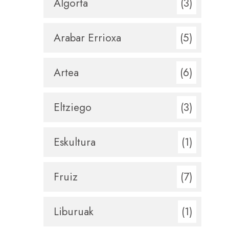
Algorta
(3)
Arabar Errioxa
(5)
Artea
(6)
Eltziego
(3)
Eskultura
(1)
Fruiz
(7)
Liburuak
(1)