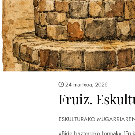
24 martxoa, 2026
Fruiz. Eskult
ESKULTURAKO MUGARRIAREN
«Bide bazterreko formak» (Fru