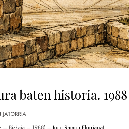
ura baten historia. 1988
 JATORRIA:
iz – Bizkaia – 1988) –
Jose Ramon Elorriaga
)