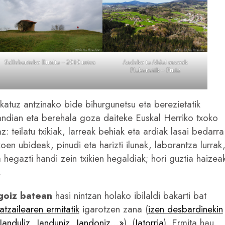
Sallebanteko Ermita – 2010.urtea
Andeko ta Aldai auzoak
Plakonetik – Fruiz
katuz antzinako bide bihurgunetsu eta berezietatik
andian eta berehala goza daiteke Euskal Herriko txoko
 teilatu txikiak, larreak behiak eta ardiak lasai bedarra
en ubideak, pinudi eta harizti ilunak, laborantza lurrak
 hegazti handi zein txikien hegaldiak; hori guztia haizea
.
 goiz batean
hasi nintzan holako ibilaldi bakarti bat
tzailearen ermitatik
igarotzen zana (
izen desbardinekin
Janduliz, Janduniz, Jandoniz…»
). (
Jatorria
). Ermita hau