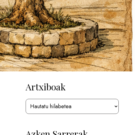
Artxiboak
Azken Sarrerak