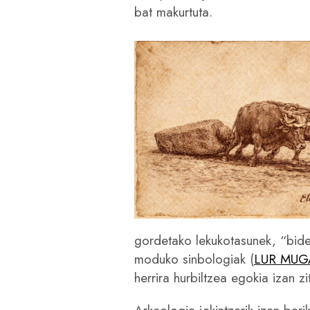
bat makurtuta.
gordetako lekukotasunek, “bide
moduko sinbologiak (
LUR MUG
herrira hurbiltzea egokia izan zi