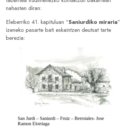
tabernea irudimenezko kontakizun bakarrean
nahasten diran:
Eleberriko 41. kapituluan “
Saniurdiko miraria
”
izeneko pasarte bati eskaintzen deutsat tarte
berezia:
San Jurdi – Saniurdi – Fruiz – Berroiales- Jose
Ramon Elorriaga