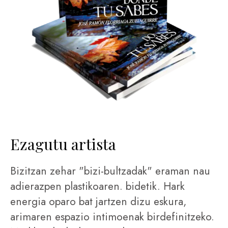
Ezagutu artista
Bizitzan zehar "bizi-bultzadak" eraman nau
adierazpen plastikoaren. bidetik. Hark
energia oparo bat jartzen dizu eskura,
arimaren espazio intimoenak birdefinitzeko.