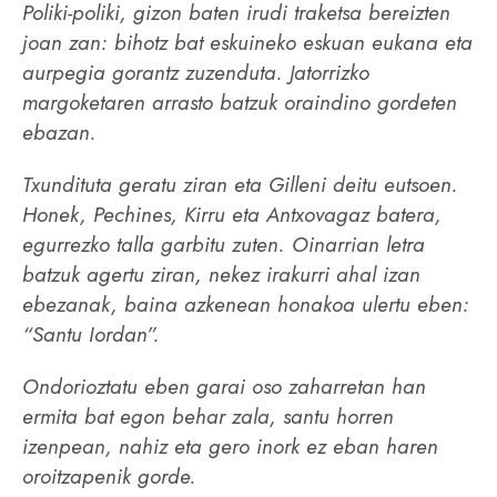
Poliki-poliki, gizon baten irudi traketsa bereizten
joan zan: bihotz bat eskuineko eskuan eukana eta
aurpegia gorantz zuzenduta. Jatorrizko
margoketaren arrasto batzuk oraindino gordeten
ebazan.
Txundituta geratu ziran eta Gilleni deitu eutsoen.
Honek, Pechines, Kirru eta Antxovagaz batera,
egurrezko talla garbitu zuten. Oinarrian letra
batzuk agertu ziran, nekez irakurri ahal izan
ebezanak, baina azkenean honakoa ulertu eben:
“Santu Iordan”.
Ondorioztatu eben garai oso zaharretan han
ermita bat egon behar zala, santu horren
izenpean, nahiz eta gero inork ez eban haren
oroitzapenik gorde.