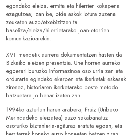
egondako eleiza, ermita eta hilerrien kokapena
ezagutzea; izan be, bide askok lotura zuzena
zeukaten auzo/etxebizitzen ta
baseliza/eleiza/hilerrietarako joan-etorrien
komunikazioarekin.
XVI. mendetik aurrera dokumentatzen hasten da
Bizkaiko eleizen presentzia. Une horren aurreko
egoerari buruzko informazinoa oso urria zan eta
ordurarte egindako ekarpen eta ikerketak eskasak
zirenez, historiaren ikerketarako beste metodo
batzuetara jo behar izaten zan.
1994ko azterlan haren arabera, Fruiz (Uribeko
Merindadeko eleizatea) auzo sakabanatuz
osoturiko biztanleria-egituraz eratuta egoan, eta
herritarrak honako auzo honeetan batzen ziran: