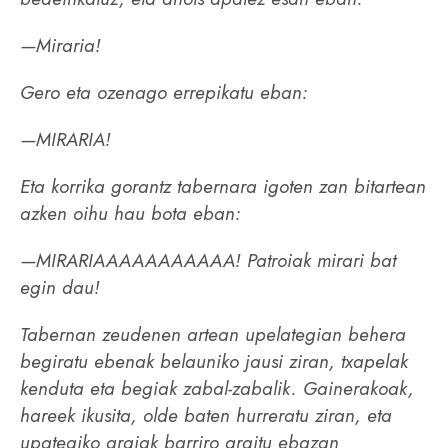
—Miraria!
Gero eta ozenago errepikatu eban:
—MIRARIA!
Eta korrika gorantz tabernara igoten zan bitartean
azken oihu hau bota eban:
—MIRARIAAAAAAAAAAA! Patroiak mirari bat
egin dau!
Tabernan zeudenen artean upelategian behera
begiratu ebenak belauniko jausi ziran, txapelak
kenduta eta begiak zabal-zabalik. Gainerakoak,
hareek ikusita, olde baten hurreratu ziran, eta
upategiko argiak barriro argitu ebazan