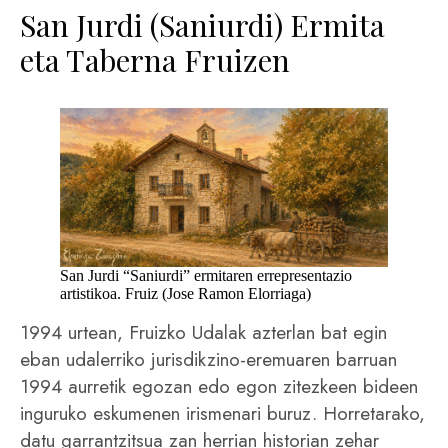
San Jurdi (Saniurdi) Ermita
eta Taberna Fruizen
San Jurdi “Saniurdi” ermitaren errepresentazio
artistikoa. Fruiz (Jose Ramon Elorriaga)
1994 urtean, Fruizko Udalak azterlan bat egin
eban udalerriko jurisdikzino-eremuaren barruan
1994 aurretik egozan edo egon zitezkeen bideen
inguruko eskumenen irismenari buruz. Horretarako,
datu garrantzitsua zan herrian historian zehar