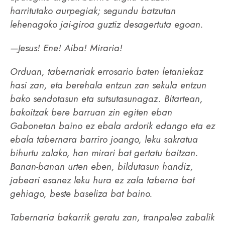
harritutako aurpegiak; segundu batzutan
lehenagoko jai-giroa guztiz desagertuta egoan.
—Jesus! Ene! Aiba! Miraria!
Orduan, tabernariak errosario baten letaniekaz
hasi zan, eta berehala entzun zan sekula entzun
bako sendotasun eta sutsutasunagaz. Bitartean,
bakoitzak bere barruan zin egiten eban
Gabonetan baino ez ebala ardorik edango eta ez
ebala tabernara barriro joango, leku sakratua
bihurtu zalako, han mirari bat gertatu baitzan.
Banan-banan urten eben, bildutasun handiz,
jabeari esanez leku hura ez zala taberna bat
gehiago, beste baseliza bat baino.
Tabernaria bakarrik geratu zan, tranpalea zabalik