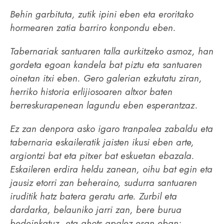
Behin garbituta, zutik ipini eben eta eroritako
hormearen zatia barriro konpondu eben.
Tabernariak santuaren talla aurkitzeko asmoz, han
gordeta egoan kandela bat piztu eta santuaren
oinetan itxi eben. Gero galerian ezkutatu ziran,
herriko historia erlijiosoaren altxor baten
berreskurapenean lagundu eben esperantzaz.
Ez zan denpora asko igaro tranpalea zabaldu eta
tabernaria eskaileratik jaisten ikusi eben arte,
argiontzi bat eta pitxer bat eskuetan ebazala.
Eskaileren erdira heldu zanean, oihu bat egin eta
jausiz etorri zan beheraino, sudurra santuaren
iruditik hatz batera geratu arte. Zurbil eta
dardarka, belauniko jarri zan, bere burua
bedeinkatuz, eta ahots apalez esan eban: