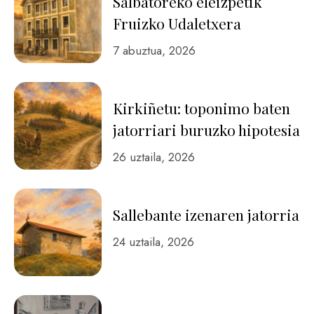
Salbatoreko eleizpetik
Fruizko Udaletxera
7 abuztua, 2026
Kirkiñetu: toponimo baten
jatorriari buruzko hipotesia
26 uztaila, 2026
Sallebante izenaren jatorria
24 uztaila, 2026