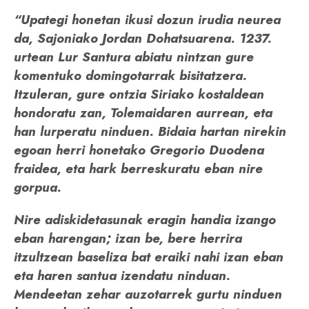
“Upategi honetan ikusi dozun irudia neurea
da, Sajoniako Jordan Dohatsuarena. 1237.
urtean Lur Santura abiatu nintzan gure
komentuko domingotarrak bisitatzera.
Itzuleran, gure ontzia Siriako kostaldean
hondoratu zan, Tolemaidaren aurrean, eta
han lurperatu ninduen. Bidaia hartan nirekin
egoan herri honetako Gregorio Duodena
fraidea, eta hark berreskuratu eban nire
gorpua.
Nire adiskidetasunak eragin handia izango
eban harengan; izan be, bere herrira
itzultzean baseliza bat eraiki nahi izan eban
eta haren santua izendatu ninduan.
Mendeetan zehar auzotarrek gurtu ninduen