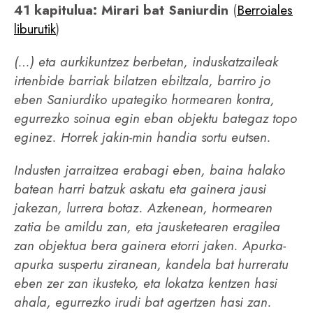
41 kapitulua: Mirari bat Saniurdin
(
Berroiales
liburutik
)
(…) eta aurkikuntzez berbetan, induskatzaileak
irtenbide barriak bilatzen ebiltzala, barriro jo
eben Saniurdiko upategiko hormearen kontra,
egurrezko soinua egin eban objektu bategaz topo
eginez. Horrek jakin-min handia sortu eutsen.
Industen jarraitzea erabagi eben, baina halako
batean harri batzuk askatu eta gainera jausi
jakezan, lurrera botaz. Azkenean, hormearen
zatia be amildu zan, eta jausketearen eragilea
zan objektua bera gainera etorri jaken. Apurka-
apurka suspertu ziranean, kandela bat hurreratu
eben zer zan ikusteko, eta lokatza kentzen hasi
ahala, egurrezko irudi bat agertzen hasi zan.