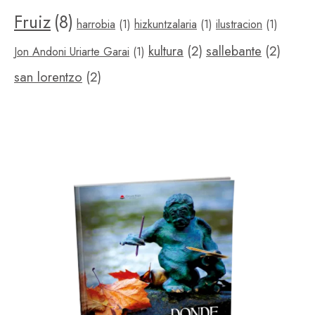
Fruiz
(8)
harrobia
(1)
hizkuntzalaria
(1)
ilustracion
(1)
kultura
(2)
sallebante
(2)
Jon Andoni Uriarte Garai
(1)
san lorentzo
(2)