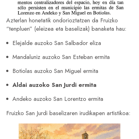
Azterlan honetatik ondorioztatzen da Fruizko
“tenpluen” (eleizea eta baselizak) banaketa hau:
Elejalde auzoko San Salbador eliza
Mandaluniz auzoko San Esteban ermita
Botiolas auzoko San Miguel ermita
Aldai auzoko San Jurdi ermita
Andeko auzoko San Lorentzo ermita
Fruizko San Jurdi baselizaren irudikapen artistikoa: