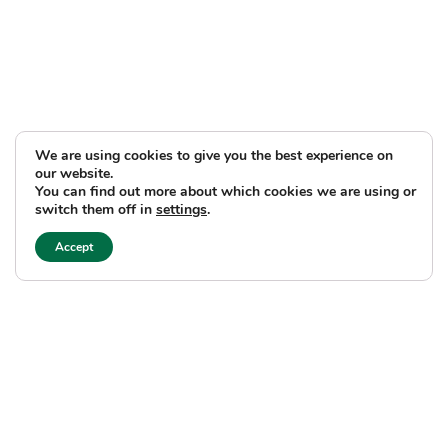
We are using cookies to give you the best experience on
our website.
You can find out more about which cookies we are using or
switch them off in
settings
.
Accept