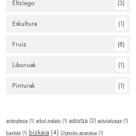
Eltziego
(3)
Eskultura
(1)
Fruiz
(8)
Liburuak
(1)
Pinturak
(1)
astortza
(2)
anteiglesia
(1)
arbol malato
(1)
asturiatzaga
(1)
bizkaia
(4)
bastida
(1)
DIgestio aparatua
(1)