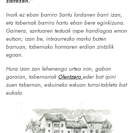
zaitezen.”
Inork ez eban barriro Santu lordanen barri izan,
eta tabernak barriro hartu eban bere eginkizuna.
Gainera, santuaren testuak ospe handiagoa emon
eutson; izan be, intxaurrezko marko baten
barruan, tabernako hormaren erdian zintzilik
egoan.
Hura izan zan lehenengo urtea non, gabon
garaian, tabernariak
Olentzero
eder bat ipini
zuen tabernan, eskuineko eskuan turroi-tableta bat
eukala.