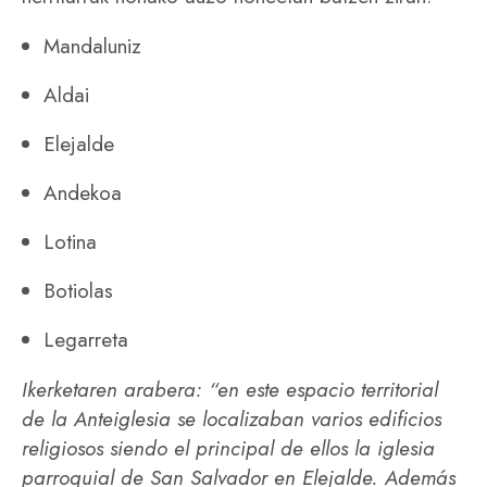
Mandaluniz
Aldai
Elejalde
Andekoa
Lotina
Botiolas
Legarreta
Ikerketaren arabera: “en este espacio territorial
de la Anteiglesia se localizaban varios edificios
religiosos siendo el principal de ellos la iglesia
parroquial de San Salvador en Elejalde. Además