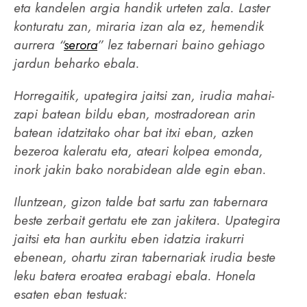
eta kandelen argia handik urteten zala. Laster
konturatu zan, miraria izan ala ez, hemendik
aurrera “
serora
” lez tabernari baino gehiago
jardun beharko ebala.
Horregaitik, upategira jaitsi zan, irudia mahai-
zapi batean bildu eban, mostradorean arin
batean idatzitako ohar bat itxi eban, azken
bezeroa kaleratu eta, ateari kolpea emonda,
inork jakin bako norabidean alde egin eban.
Iluntzean, gizon talde bat sartu zan tabernara
beste zerbait gertatu ete zan jakitera. Upategira
jaitsi eta han aurkitu eben idatzia irakurri
ebenean, ohartu ziran tabernariak irudia beste
leku batera eroatea erabagi ebala. Honela
esaten eban testuak: