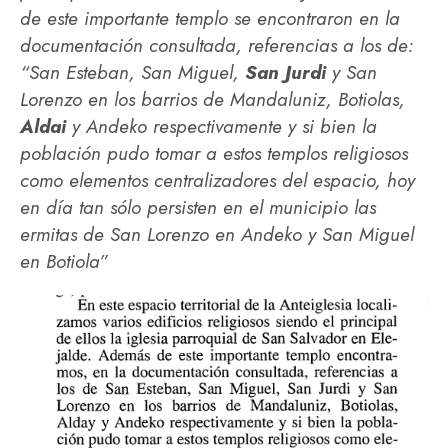
de este importante templo se encontraron en la
documentación consultada, referencias a los de:
“San Esteban, San Miguel,
San Jurdi
y San
Lorenzo en los barrios de Mandaluniz, Botiolas,
Aldai
y Andeko respectivamente y si bien la
población pudo tomar a estos templos religiosos
como elementos centralizadores del espacio, hoy
en día tan sólo persisten en el municipio las
ermitas de San Lorenzo en Andeko y San Miguel
en Botiola”