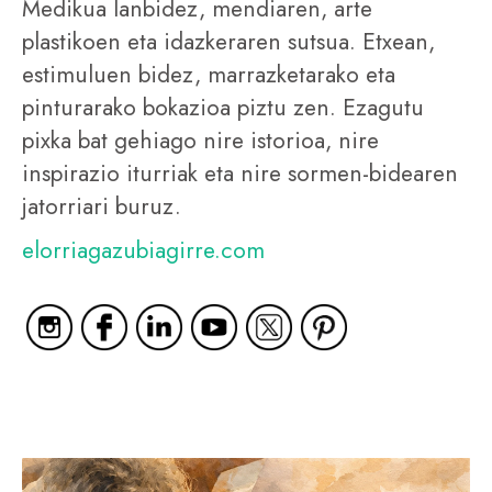
Medikua lanbidez, mendiaren, arte
plastikoen eta idazkeraren sutsua. Etxean,
estimuluen bidez, marrazketarako eta
pinturarako bokazioa piztu zen. Ezagutu
pixka bat gehiago nire istorioa, nire
inspirazio iturriak eta nire sormen-bidearen
jatorriari buruz.
elorriagazubiagirre.com