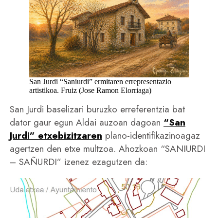
San Jurdi “Saniurdi” ermitaren errepresentazio
artistikoa. Fruiz (Jose Ramon Elorriaga)
San Jurdi baselizari buruzko erreferentzia bat
dator gaur egun Aldai auzoan dagoan
“San
Jurdi” etxebizitzaren
plano-identifikazinoagaz
agertzen den etxe multzoa. Ahozkoan “SANIURDI
– SAÑURDI” izenez ezagutzen da: