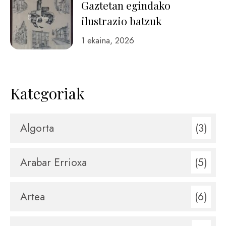
Gaztetan egindako
ilustrazio batzuk
1 ekaina, 2026
Kategoriak
Algorta
(3)
Arabar Errioxa
(5)
Artea
(6)