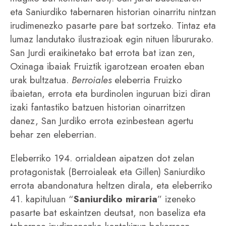
eta Saniurdiko tabernaren historian oinarritu nintzan
irudimenezko pasarte pare bat sortzeko. Tintaz eta
lumaz landutako ilustrazioak egin nituen libururako.
San Jurdi eraikinetako bat errota bat izan zen,
Oxinaga ibaiak Fruiztik igarotzean eroaten eban
urak bultzatua.
Berroiales
eleberria Fruizko
ibaietan, errota eta burdinolen inguruan bizi diran
izaki fantastiko batzuen historian oinarritzen
danez, San Jurdiko errota ezinbestean agertu
behar zen eleberrian.
Eleberriko 194. orrialdean aipatzen dot zelan
protagonistak (Berroialeak eta Gillen) Saniurdiko
errota abandonatura heltzen dirala, eta eleberriko
41. kapituluan “
Saniurdiko miraria
” izeneko
pasarte bat eskaintzen deutsat, non baseliza eta