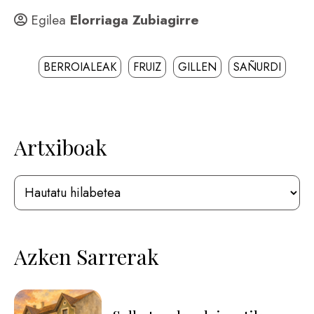
Egilea
Elorriaga Zubiagirre
BERROIALEAK
FRUIZ
GILLEN
SAÑURDI
Artxiboak
Azken Sarrerak