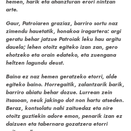
hemen, harik eta ahanzturan erori nintzan
arte.
Gaur, Patroiaren graziaz, barriro sortu naz
zimendu hauetatik, honakoa iragartera: argi
geratu behar jatzue Patroiak leku hau argitu
dauela; lehen otoitz egiteko izan zan, gero
ehotzeko eta orain edateko, eta zuengana
heltzen lagundu deust.
Baina ez naz hemen geratzeko etorri, alde
egiteko baino. Horregaitik, zalantzarik barik,
barriro abiatu behar dozue. Lurrean zein
itsasoan, neuk jakingo dot non hartu atseden.
Beraz, kontsolatu nahi zaituedaz eta nire
otoitz guztiekin adore emon, penarik izan ez
daizuen eta tabernara gozatzera etorri