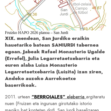
Fruizko HAPO 2026 planoa – San Jurdi
XIX. mendean, San Jurdiko eraikin
hauetariko batean SANIURDI tabernea
egoan. Jabeak Rafael Monasterio Ugalde
(Errefel), Julia Legarretaetxebarria eta
euren alaba Luisa Monasterio
Legarretaetxebarria (Luisita) izan ziren,
Andeko auzoko Aurrekoetxe
baserrikoak.
2011. urtean
“BERROIALES”
eleberria
argitaratu
nuen (Fruizen eta inguruan girotutako istorio
magiko bat kontetan dot). San Jurdi baselizaren