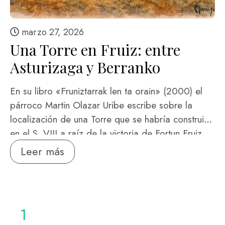
marzo 27, 2026
Una Torre en Fruiz: entre
Asturizaga y Berranko
En su libro «Fruniztarrak len ta orain» (2000) el
párroco Martin Olazar Uribe escribe sobre la
localización de una Torre que se habría construido
en el S. VIII a raíz de la victoria de Fortun Fruiz
sobre los Asturianos. Dice así: «En el siglo octavo
Leer más
aparece Fortunio Fruniz, el fundador del pueblo:
Ganó una batalla en *Bakio a los asturianos y
construyó la casa llamada Asturizaga, hoy llamada
Astrotza, y luego cerca de esta casa …
1