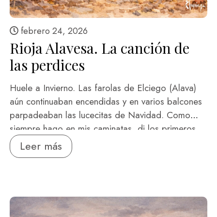
febrero 24, 2026
Rioja Alavesa. La canción de
las perdices
Huele a Invierno. Las farolas de Elciego (Alava)
aún continuaban encendidas y en varios balcones
parpadeaban las lucecitas de Navidad. Como
siempre hago en mis caminatas, di los primeros
pasos con el sol del amanecer. Prometía un día
Leer más
frío y espléndido que no se parecía a los
anteriores, transcurridos entre las densas nieblas
que cobijan el curso del Ebro. Fui alcanzando la
alturita de la ermita a San Roque para contemplar
el pueblo e imaginar …