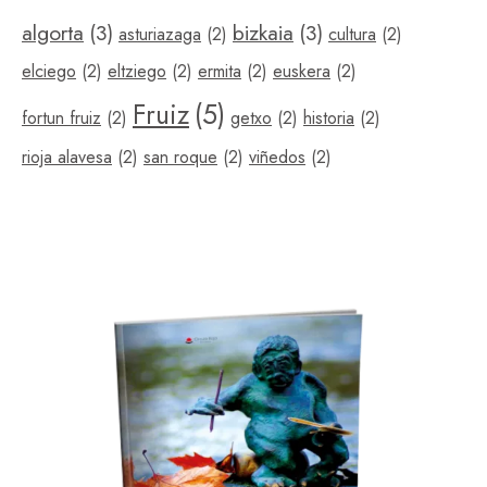
algorta
(3)
bizkaia
(3)
asturiazaga
(2)
cultura
(2)
elciego
(2)
eltziego
(2)
ermita
(2)
euskera
(2)
Fruiz
(5)
fortun fruiz
(2)
getxo
(2)
historia
(2)
rioja alavesa
(2)
san roque
(2)
viñedos
(2)