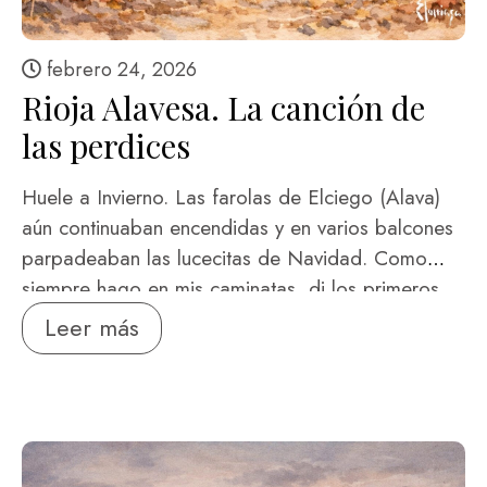
febrero 24, 2026
Rioja Alavesa. La canción de
las perdices
Huele a Invierno. Las farolas de Elciego (Alava)
aún continuaban encendidas y en varios balcones
parpadeaban las lucecitas de Navidad. Como
siempre hago en mis caminatas, di los primeros
pasos con el sol del amanecer. Prometía un día
Leer más
frío y espléndido que no se parecía a los
anteriores, transcurridos entre las densas nieblas
que cobijan el curso del Ebro. Fui alcanzando la
alturita de la ermita a San Roque para contemplar
el pueblo e imaginar …