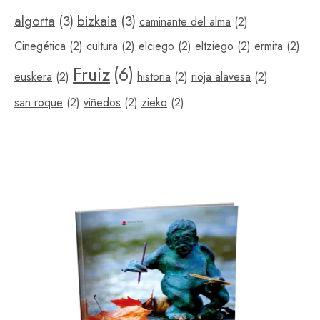
algorta
(3)
bizkaia
(3)
caminante del alma
(2)
Cinegética
(2)
cultura
(2)
elciego
(2)
eltziego
(2)
ermita
(2)
Fruiz
(6)
euskera
(2)
historia
(2)
rioja alavesa
(2)
san roque
(2)
viñedos
(2)
zieko
(2)