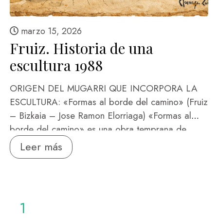
marzo 15, 2026
Fruiz. Historia de una
escultura 1988
ORIGEN DEL MUGARRI QUE INCORPORA LA
ESCULTURA: «Formas al borde del camino» (Fruiz
– Bizkaia – Jose Ramon Elorriaga) «Formas al
borde del camino» es una obra temprana de
nuestro colosal genio Jorge Oteiza en 1933. Esta
Leer más
obra se enmarcó en su periodo de exploración
figurativa. La mención al «camino» es recurrente
en la obra de Oteiza, a menudo asociada a sus
reflexiones sobre el peregrinaje, el arte vasco y el
1
paisaje, conectando con su …