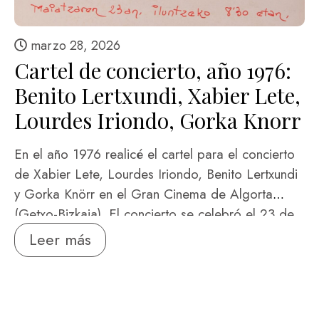
marzo 28, 2026
Cartel de concierto, año 1976:
Benito Lertxundi, Xabier Lete,
Lourdes Iriondo, Gorka Knorr
En el año 1976 realicé el cartel para el concierto
de Xabier Lete, Lourdes Iriondo, Benito Lertxundi
y Gorka Knörr en el Gran Cinema de Algorta
(Getxo-Bizkaia). El concierto se celebró el 23 de
mayo de 1976 a las 20:30, organizado por Itxas-
Leer más
Gane/Patronato Alday al que yo pertenecía. Se
conserva copia del cartel en la Biblioteca
Nacional, en Madrid. Foto coloreada Gorka
Knörr, Benito Lertxundi, Lourdes Iriondo, Xabier