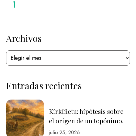
1
Lete: Foto original: Gorka Knörr rescató el …
Archivos
Entradas recientes
Kirkiñetu: hipótesis sobre
el origen de un topónimo.
julio 25, 2026