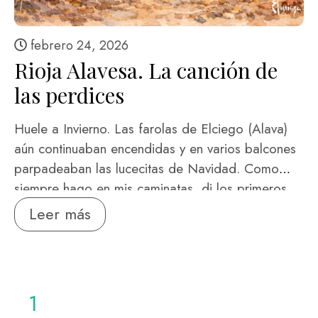
febrero 24, 2026
Rioja Alavesa. La canción de
las perdices
Huele a Invierno. Las farolas de Elciego (Alava)
aún continuaban encendidas y en varios balcones
parpadeaban las lucecitas de Navidad. Como
siempre hago en mis caminatas, di los primeros
pasos con el sol del amanecer. Prometía un día
Leer más
frío y espléndido que no se parecía a los
anteriores, transcurridos entre las densas nieblas
que cobijan el curso del Ebro. Fui alcanzando la
alturita de la ermita a San Roque para contemplar
1
el pueblo e imaginar …