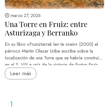
marzo 27, 2026
Una Torre en Fruiz: entre
Asturizaga y Berranko
En su libro «Fruniztarrak len ta orain» (2000) el
párroco Martin Olazar Uribe escribe sobre la
localización de una Torre que se habría construido
en el S. VIII a raíz de la victoria de Fortun Fruiz
sobre los Asturianos. Dice así: «En el siglo octavo
Leer más
aparece Fortunio Fruniz, el fundador del pueblo:
Ganó una batalla en *Bakio a los asturianos y
construyó la casa llamada Asturizaga, hoy llamada
Astrotza, y luego cerca de esta casa …
1