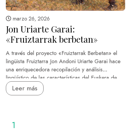
marzo 26, 2026
Jon Uriarte Garai:
«Fruiztarrak berbetan»
A través del proyecto «Fruiztarrak Berbetan» el
lingüista Fruiztarra Jon Andoni Uriarte Garai hace
una enriquecedora recopilación y análisis
lingüístico de las características del Euskera de
Fruiz (Bizkaia) Es un legado del Euskera, escrito y
Leer más
grabado, que atesora un patrimonio cultural y
lingüístico de incalculable valor. Jon Uriarte
realizó entrevistas en Fruiz y recogió muchos
aspectos interesantes de la forma de vida, las
1
costumbres y las creencias antiguas. Presentó su