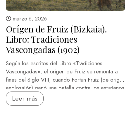
marzo 6, 2026
Orígen de Fruiz (Bizkaia).
Libro: Tradiciones
Vascongadas (1902)
Según los escritos del Libro «Tradiciones
Vascongadas», el origen de Fruiz se remonta a
fines del Siglo VIII, cuando Fortun Fruiz (de origen
anglosajón) ganó una batalla contra los asturianos
en el paraje de Asturiazaga. Trasladó al sitio de
Leer más
la victoria su solar que estaba en Busturia,
dándole el nombre de «Asturiazaga» (que
significa sitio y multitud de asturianos) y el pueblo
dio el nombre del caudillo vencedor (Fruiz) a la