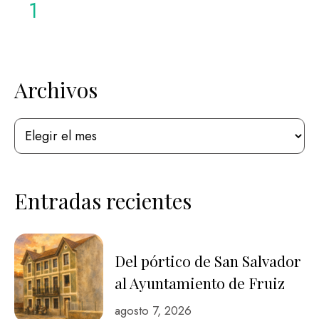
1
comarca donde los asturianos …
Archivos
Entradas recientes
Del pórtico de San Salvador
al Ayuntamiento de Fruiz
agosto 7, 2026